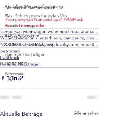
Alb Filter Wasseraufbereitung
Mathias von Camper-wyrsch
Flex. Schlafsystem für jeden Van
#camperwyrsch
#campershop24
#PUSHrack
Vorzelt Lösungen
#carrosserienidwalden
campervan wohnwagen wohnmobil reparatur servicepartner autark hammerschlag
ALKO Anbauteile
WCSmobiletechnik, autark sein, camperlife, clesana, thule, dometic, movera, frankana freiko, e&p,
NORDRIDE, PUSHrack, e&p levelsystem, hubstützen, zuziehhilfe, Frankia, Yukon, Offroad camper,
Schlafen wie auf Wolke 7
petromax
Hammer Heckträger
PUSHrack
Hammer Heckträger
NORDRIDE
Petromax
Alle ansehen
Aktuelle Beiträge