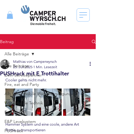
Beitrag
Alle Beiträge
Mathias von Camperwyrsch
Alle Beiträge
25. Juli 2025
1 Min. Lesezeit
PUSHrack mit E Trottihalter
Dein Servicepartner
Cooler gehts nicht mehr.
Fire, eat and Party
Alb Filter mobile Wasserversorgung
WCS Mobile Technik
Enders Grill
E&P Levelsystem
Hammer System und eine coole, andere Art 
Trottis zu transportieren 
PUSHrack