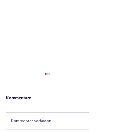
Kommentare
PUSHrack
PUSHrack
Kommentar verfassen...