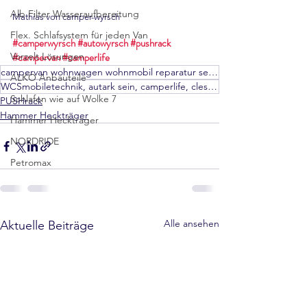
Alb Filter Wasseraufbereitung
Mathias von camper-wyrsch
Flex. Schlafsystem für jeden Van
#camperwyrsch
#autowyrsch
#pushrack
Vorzelt Lösungen
#campervan
#camperlife
campervan wohnwagen wohnmobil reparatur servicepartner autark hammerschlag
ALKO Anbauteile
WCSmobiletechnik, autark sein, camperlife, clesana, thule, dometic, movera, frankana freiko, e&p,
Schlafen wie auf Wolke 7
PUSHrack
Hammer Heckträger
Hammer Heckträger
NORDRIDE
Petromax
Alle ansehen
Aktuelle Beiträge