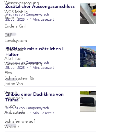
Wasserversorgung
Zusätzlicher Aussengasanschluss
WCS Mobile
Mathias von Camperwyrsch
Technik
25. Juli 2025
1 Min. Lesezeit
Enders Grill
E&P
Levelsystem
PUSHrack mit zusätzlichen L
PUSHrack
Halter
Alb Filter
Mathias von Camperwyrsch
Wasseraufbereitung
25. Juli 2025
1 Min. Lesezeit
Flex.
Schlafsystem für
jeden Van
Vorzelt
Einbau einer Dachklima von
Lösungen
Truma
ALKO
Mathias von Camperwyrsch
Anbauteile
25. Juli 2025
1 Min. Lesezeit
Schlafen wie auf
Wolke 7