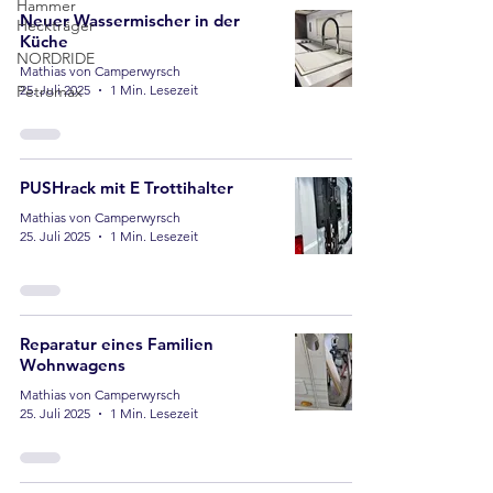
Hammer
Neuer Wassermischer in der
Heckträger
Küche
NORDRIDE
Mathias von Camperwyrsch
Petromax
25. Juli 2025
1 Min. Lesezeit
PUSHrack mit E Trottihalter
Mathias von Camperwyrsch
25. Juli 2025
1 Min. Lesezeit
Reparatur eines Familien
Wohnwagens
Mathias von Camperwyrsch
25. Juli 2025
1 Min. Lesezeit