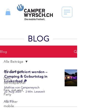
BLOG
Blog
Alle Beiträge
Alle Beiträge
Es darf gefeiert werden –
Camping & Geburtstag in
Dein
Leukerbad 🎉
Servicepartner
Mathias von Camperwyrsch
Fire, eat and
22. Aug. 2025
2 Min. Lesezeit
Party
Alb Filter
mobile