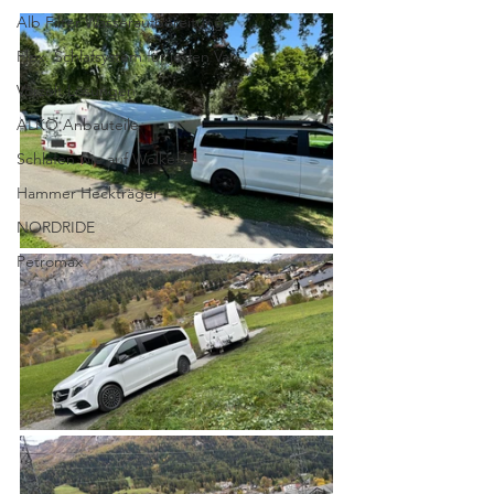
Alb Filter Wasseraufbereitung
Flex. Schlafsystem für jeden Van
Vorzelt Lösungen
ALKO Anbauteile
Schlafen wie auf Wolke 7
Hammer Heckträger
NORDRIDE
Petromax