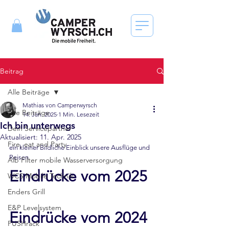
Beitrag
Alle Beiträge
Mathias von Camperwyrsch
Alle Beiträge
14. Jan. 2025
1 Min. Lesezeit
Ich bin unterwegs
Dein Servicepartner
Aktualisiert:
11. Apr. 2025
Fire, eat and Party
ein kleiner Bildliche Einblick unsere Ausflüge und 
Reisen
Alb Filter mobile Wasserversorgung
Eindrücke vom 2025
WCS Mobile Technik
Enders Grill
E&P Levelsystem
Eindrücke vom 2024
PUSHrack