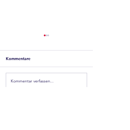
Kommentare
camper-wyrsch
Kommentar verfassen...
Camperwyrsch, wir sind
Camper