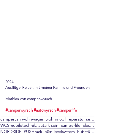
2024
Ausflüge, Reisen mit meiner Familie und Freunden
Mathias von camper-wyrsch
#camperwyrsch
#autowyrsch
#camperlife
campervan wohnwagen wohnmobil reparatur servicepartner autark hammerschlag
WCSmobiletechnik, autark sein, camperlife, clesana, thule, dometic, movera, frankana freiko, e&p,
NORDRIDE, PUSHrack, e&p levelsystem, hubstützen, zuziehhilfe, Frankia, Yukon, Offroad camper,