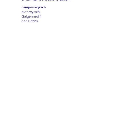
camper-wyrsch
auto wyrsch
Galgenried 4
6370 Stans
Name
Vorname
Email
Nachricht