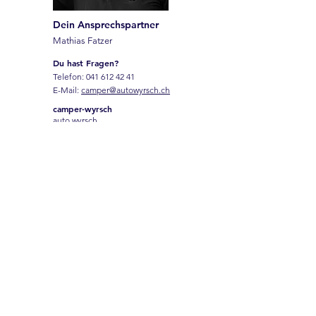
Dein Ansprechspartner
Mathias Fatzer
Du hast Fragen?
Telefon:
041 612 42 41
E-Mail:
camper@autowyrsch.ch
camper-wyrsch
auto wyrsch
Galgenried 4
6370 Stans
Name
Vorname