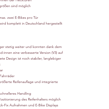
ffnen der Hecktüren
größen sind möglich
n
max. zwei E-Bikes pro Tür
ird komplett in Deutschland hergestellt
ger stetig weiter und konnten dank dem
:innen eine verbesserte Version (V3) auf
te Design ist noch stabiler, langlebiger
:
ar
Fahrräder
rößerte Reifenauflage und integrierte
chnelleres Handling
ositionierung des Reifenhalters möglich
ick-Fix Aufnahmen und E-Bike Displays