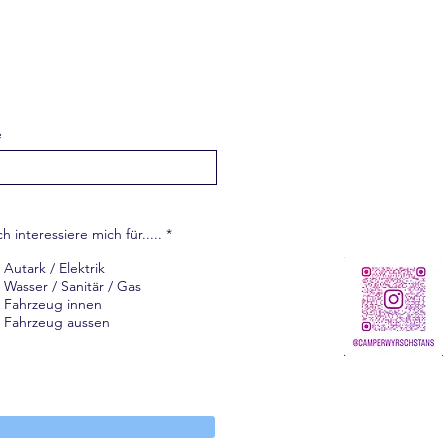
e
P
ch interessiere mich für.....
*
f
l
Autark / Elektrik
i
Wasser / Sanitär / Gas
c
h
Fahrzeug innen
t
Fahrzeug aussen
f
e
l
d