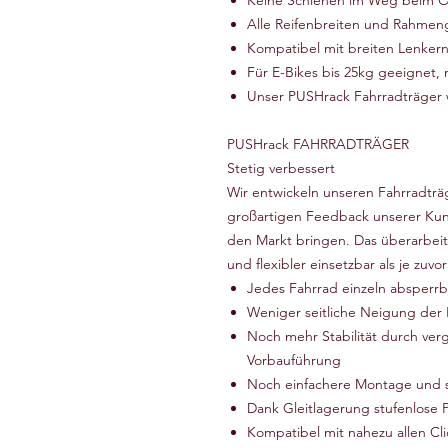
Keine Schienen im Weg beim Ö
Alle Reifenbreiten und Rahmen
Kompatibel mit breiten Lenker
Für E-Bikes bis 25kg geeignet, 
Unser PUSHrack Fahrradträger w
PUSHrack FAHRRADTRÄGER
Stetig verbessert
Wir entwickeln unseren Fahrradträ
großartigen Feedback unserer Kund
den Markt bringen. Das überarbeite
und flexibler einsetzbar als je zuvor
Jedes Fahrrad einzeln absperrb
Weniger seitliche Neigung der 
Noch mehr Stabilität durch verg
Vorbauführung
Noch einfachere Montage und s
Dank Gleitlagerung stufenlose P
Kompatibel mit nahezu allen Cl