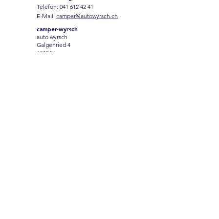
Telefon:
041 612 42 41
E-Mail:
camper@autowyrsch.ch
camper-wyrsch
auto wyrsch
Galgenried 4
6370 Stans
Name
Vorname
Email