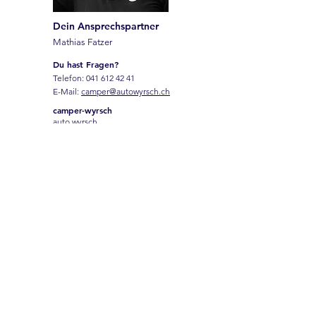
Dein Ansprechspartner
Mathias Fatzer
Du hast Fragen?
Telefon:
041 612 42 41
E-Mail:
camper@autowyrsch.ch
camper-wyrsch
auto wyrsch
Galgenried 4
6370 Stans
Name
Vorname