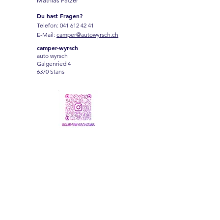
Mathias Fatzer
Du hast Fragen?
Telefon:
041 612 42 41
E-Mail:
camper@autowyrsch.ch
camper-wyrsch
auto wyrsch
Galgenried 4
6370 Stans
Name
Vorname