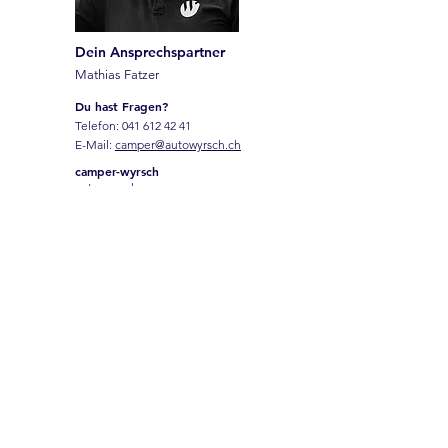
Dein Ansprechspartner
Mathias Fatzer
Du hast Fragen?
Telefon:
041 612 42 41
E-Mail:
camper@autowyrsch.ch
camper-wyrsch
auto wyrsch
Galgenried 4
6370 Stans
Name