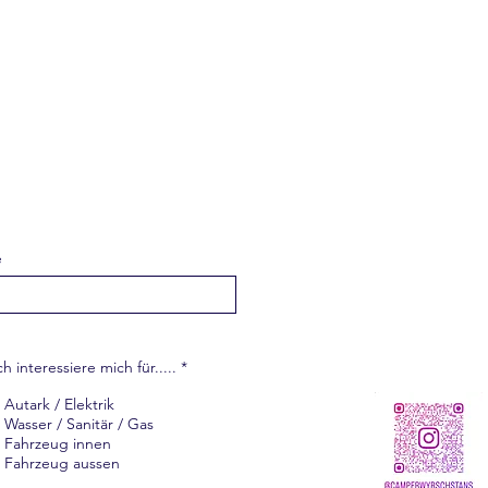
e
P
ch interessiere mich für.....
*
f
l
Autark / Elektrik
i
Wasser / Sanitär / Gas
c
h
Fahrzeug innen
t
Fahrzeug aussen
f