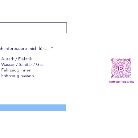
e
P
ch interessiere mich für.....
*
f
l
Autark / Elektrik
i
Wasser / Sanitär / Gas
c
h
Fahrzeug innen
t
Fahrzeug aussen
f
e
l
d