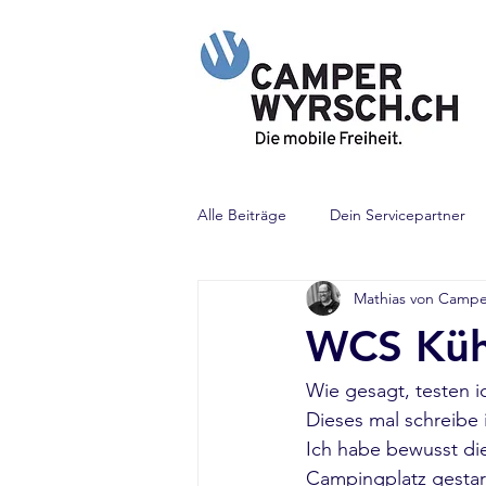
Alle Beiträge
Dein Servicepartner
Mathias von Campe
Enders Grill
E&P Levelsystem
WCS Küh
Vorzelt Lösungen
ALKO Anbau
Wie gesagt, testen i
Dieses mal schreibe
Ich habe bewusst die
Campingplatz gestart