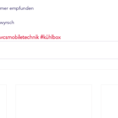
ammer empfunden
-wyrsch
wcsmobiletechnik
#kühlbox