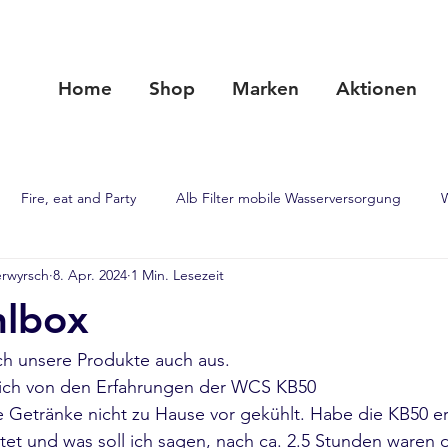
Home
Shop
Marken
Aktionen
Fire, eat and Party
Alb Filter mobile Wasserversorgung
rwyrsch
8. Apr. 2024
1 Min. Lesezeit
PUSHrack
Alb Filter Wasseraufbereitung
Flex. Schlafs
lbox
teile
Schlafen wie auf Wolke 7
Hammer Heckträger
N
ch unsere Produkte auch aus.
 ich von den Erfahrungen der WCS KB50
 Getränke nicht zu Hause vor gekühlt. Habe die KB50 er
et und was soll ich sagen, nach ca. 2.5 Stunden waren 