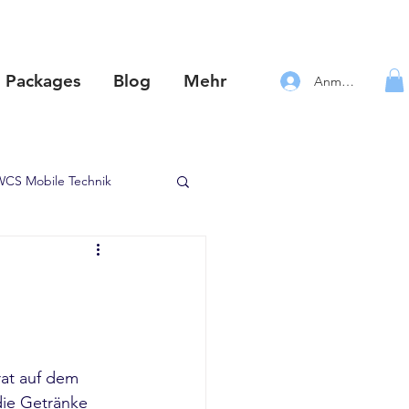
Packages
Blog
Mehr
Anmelden
WCS Mobile Technik
ystem für jeden Van
ORDRIDE
Petromax
at auf dem 
die Getränke 