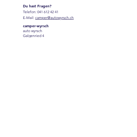
Du hast Fragen?
Telefon:
041 612 42 41
E-Mail:
camper@autowyrsch.ch
camper-wyrsch
auto wyrsch
Galgenried 4
6370 Stans
Name
Vorname
Email