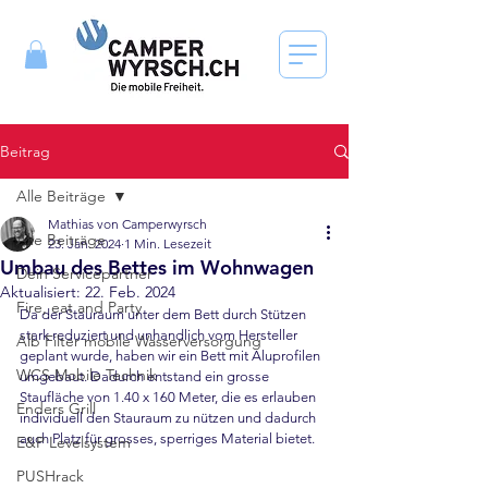
Beitrag
Alle Beiträge
Mathias von Camperwyrsch
Alle Beiträge
23. Jan. 2024
1 Min. Lesezeit
Umbau des Bettes im Wohnwagen
Dein Servicepartner
Aktualisiert:
22. Feb. 2024
Fire, eat and Party
Da der Stauraum unter dem Bett durch Stützen 
stark reduziert und unhandlich vom Hersteller 
Alb Filter mobile Wasserversorgung
geplant wurde, haben wir ein Bett mit Aluprofilen 
WCS Mobile Technik
umgebaut. Dadurch entstand ein grosse 
Staufläche von 1.40 x 160 Meter, die es erlauben 
Enders Grill
individuell den Stauraum zu nützen und dadurch 
auch Platz für grosses, sperriges Material bietet.
E&P Levelsystem
PUSHrack