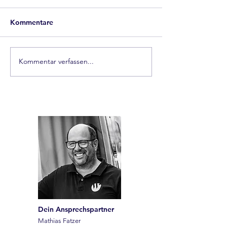
Kommentare
Kommentar verfassen...
Einbau einer Clesana
Wenn plötzlich 
Toilette – autark,
Wasser mehr k
geruchsfrei,
Spurensuche in 
kompromisslos
Frischwasserlei
Dein Ansprechspartner
Mathias Fatzer