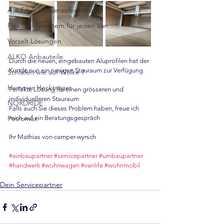
Alb Filter Wasseraufbereitung
Flex. Schlafsystem für jeden Van
Vorzelt Lösungen
ALKO Anbauteile
Durch die neuen, eingebauten Aluprofilen hat der 
Kunde nun ein riesigen Stauraum zur Verfügung
Schlafen wie auf Wolke 7
Hammer Heckträger
Perfekte Lösung für einen grösseren und 
individuelleren Stauraum
NORDRIDE
Falls auch Sie dieses Problem haben, freue ich 
Petromax
mich auf ein Beratungsgespräch
Ihr Mathias von camper-wyrsch
#einbaupartner
#servicepartner
#umbaupartner
#handwerk
#wohnwagen
#vanlife
#wohnmobil
Dein Servicepartner