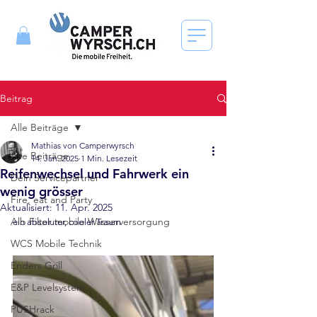
Beitrag
Alle Beiträge
Mathias von Camperwyrsch
Alle Beiträge
14. Jan. 2025
1 Min. Lesezeit
Reifenwechsel und Fahrwerk ein
Dein Servicepartner
wenig grösser
Fire, eat and Party
Aktualisiert:
11. Apr. 2025
Alb Filter mobile Wasserversorgung
ein absoluter, cooler Traum
WCS Mobile Technik
Enders Grill
E&P Levelsystem
PUSHrack