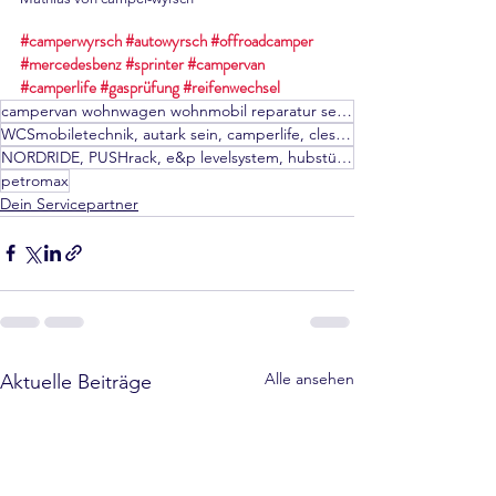
#camperwyrsch
#autowyrsch
#offroadcamper
#mercedesbenz
#sprinter
#campervan
#camperlife
#gasprüfung
#reifenwechsel
campervan wohnwagen wohnmobil reparatur servicepartner autark hammerschlag
WCSmobiletechnik, autark sein, camperlife, clesana, thule, dometic, movera, frankana freiko, e&p,
NORDRIDE, PUSHrack, e&p levelsystem, hubstützen, zuziehhilfe, Frankia, Yukon, Offroad camper,
petromax
Dein Servicepartner
Alle ansehen
Aktuelle Beiträge