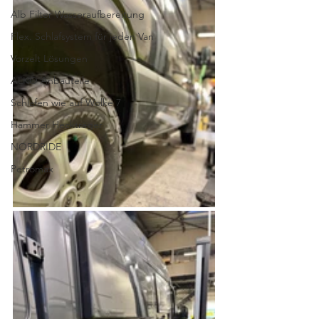
Alb Filter Wasseraufbereitung
Flex. Schlafsystem für jeden Van
Vorzelt Lösungen
ALKO Anbauteile
Schlafen wie auf Wolke 7
Hammer Heckträger
NORDRIDE
Petromax