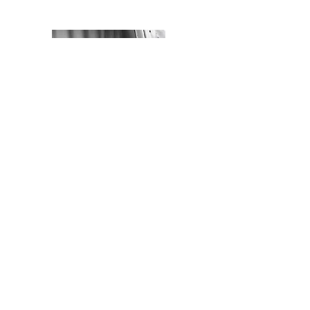
Dein Ansprechspartner
Mathias Fatzer
Du hast Fragen?
Telefon:
041 612 42 41
E-Mail:
camper@autowyrsch.ch
camper-wyrsch
auto wyrsch
Galgenried 4
6370 Stans