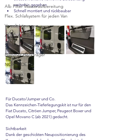
weiterhin gegeben
Alb Filter Wasseraufbereitung
Schnell montiert und rückbaubar
Flex. Schlafsystem für jeden Van
Vorzelt Lösungen
ALKO Anbauteile
Schlafen wie auf Wolke 7
Hammer Heckträger
NORDRIDE
Petromax
Für Ducato/Jumper und Co.
Das Kennzeichen-Tieferlegungskit ist nur für den 
Fiat Ducato, Citröen Jumper, Peugeot Boxer und 
Opel Movano C (ab 2021) gedacht.
Sichtbarkeit
Dank der geschickten Neupositionierung des 