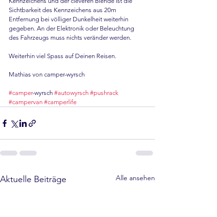
Kennzeichens und der cleveren Blende ist die 
Sichtbarkeit des Kennzeichens aus 20m 
Entfernung bei völliger Dunkelheit weiterhin 
gegeben. An der Elektronik oder Beleuchtung 
des Fahrzeugs muss nichts veränder werden.
Weiterhin viel Spass auf Deinen Reisen.
Mathias von camper-wyrsch
#camper
-wyrsch 
#autowyrsch
#pushrack
#campervan
#camperlife
Alle ansehen
Aktuelle Beiträge