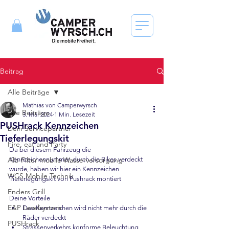
Beitrag
Alle Beiträge
Mathias von Camperwyrsch
Alle Beiträge
3. Mai 2024
1 Min. Lesezeit
PUSHrack Kennzeichen
Dein Servicepartner
Tieferlegungskit
Fire, eat and Party
Da bei diesem Fahrzeug die 
Alb Filter mobile Wasserversorgung
Kennzeichennummer, durch die Bikes verdeckt 
wurde, haben wir hier ein Kennzeichen 
WCS Mobile Technik
Tieferlegungskit von Pushrack montiert
Enders Grill
Deine Vorteile
E&P Levelsystem
Das Kennzeichen wird nicht mehr durch die 
Räder verdeckt
PUSHrack
Strassenverkehrs konforme Beleuchtung 