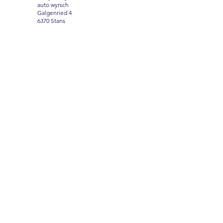
auto wyrsch
Galgenried 4
6370 Stans
Name
Vorname
Email
Nachricht