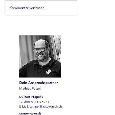
Kommentar verfassen...
Einbau einer Clesana
Wenn plötzlich 
Toilette – autark,
Wasser mehr k
geruchsfrei,
Spurensuche in 
kompromisslos
Frischwasserlei
Dein Ansprechspartner
Mathias Fatzer
Du hast Fragen?
Telefon:
041 612 42 41
E-Mail:
camper@autowyrsch.ch
camper-wyrsch