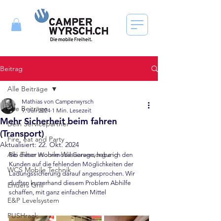
Beitrag
Alle Beiträge
Mathias von Camperwyrsch
Alle Beiträge
9. Juli 2024
1 Min. Lesezeit
Mehr Sicherheit beim fahren
Dein Servicepartner
(Transport)
Fire, eat and Party
Aktualisiert:
22. Okt. 2024
Alb Filter mobile Wasserversorgung
Bei dieser Wohnmobil Garage, habe ich den 
Kunden auf die fehlenden Möglichkeiten der 
WCS Mobile Technik
Ladungssicherung darauf angesprochen. Wir 
durften kurzerhand diesem Problem Abhilfe 
Enders Grill
schaffen, mit ganz einfachen Mittel
E&P Levelsystem
PUSHrack