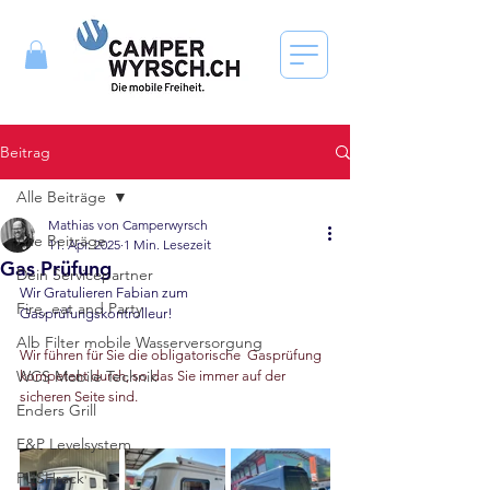
Beitrag
Alle Beiträge
Mathias von Camperwyrsch
Alle Beiträge
11. Apr. 2025
1 Min. Lesezeit
Gas Prüfung
Dein Servicepartner
Wir Gratulieren Fabian zum 
Fire, eat and Party
Gasprüfungskontrolleur!
Alb Filter mobile Wasserversorgung
Wir führen für Sie die obligatorische  Gasprüfung 
WCS Mobile Technik
kompetent durch, so das Sie immer auf der 
sicheren Seite sind.
Enders Grill
E&P Levelsystem
PUSHrack