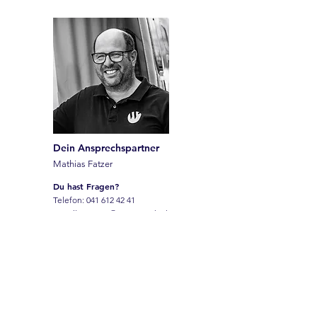
Dein Ansprechspartner
Mathias Fatzer
Du hast Fragen?
Telefon:
041 612 42 41
E-Mail:
camper@autowyrsch.ch
camper-wyrsch
auto wyrsch
Galgenried 4
6370 Stans