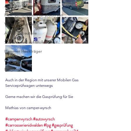
Alb Filter Wasseraufbereitung
Flex. Schlafsystem für jeden Van
Vorzelt Lösungen
ALKO Anbauteile
Schlafen wie auf Wolke 7
Hammer Heckträger
NORDRIDE
Petromax
Auch in der Region mit unserer Mobilen Gas 
Serviceprüfwagen unterwegs
Gerne machen wir die Gasprüfung für Sie
Mathias von camper-wyrsch
#camperwyrsch
#autowyrsch
#carrosserienidwalden
#lpg
#gasprüfung