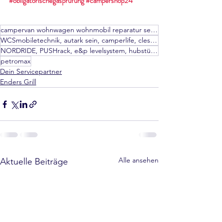
#obligatorischegasprüfung
#campershop24
campervan wohnwagen wohnmobil reparatur servicepartner autark hammerschlag
WCSmobiletechnik, autark sein, camperlife, clesana, thule, dometic, movera, frankana freiko, e&p,
NORDRIDE, PUSHrack, e&p levelsystem, hubstützen, zuziehhilfe, Frankia, Yukon, Offroad camper,
petromax
Dein Servicepartner
Enders Grill
Alle ansehen
Aktuelle Beiträge