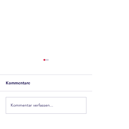
Kommentare
Wir sind
Kommentar verfassen...
Camperwyrsch, 
Camper