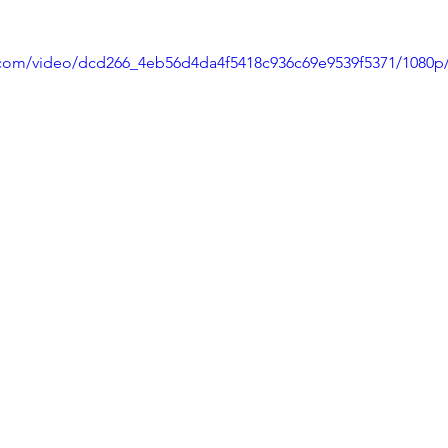
ic.com/video/dcd266_4eb56d4da4f5418c936c69e9539f5371/1080p