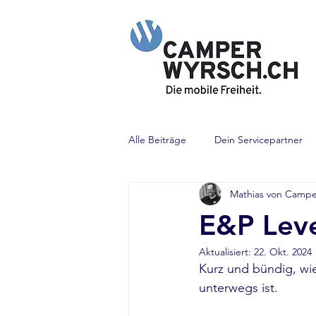
Alle Beiträge
Dein Servicepartner
Mathias von Campe
Enders Grill
E&P Levelsystem
E&P Lev
Aktualisiert:
22. Okt. 2024
Vorzelt Lösungen
ALKO Anbau
Kurz und bündig, wi
unterwegs ist.