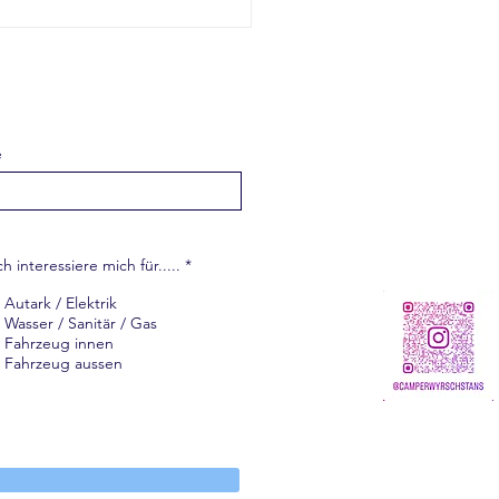
 plötzlich kein Wasser
 kommt – Spurensuche
er Frischwasserleitung 💦
e
P
ch interessiere mich für.....
*
f
l
Autark / Elektrik
i
Wasser / Sanitär / Gas
c
h
Fahrzeug innen
t
Fahrzeug aussen
f
e
l
d