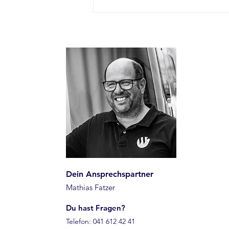
🚐 Neuer Partner: XBULL –
der Offroad-Gamechanger
für Camper & Abenteuer
Dein Ansprechspartner
Mathias Fatzer
Du hast Fragen?
Telefon: 041 612 42 41