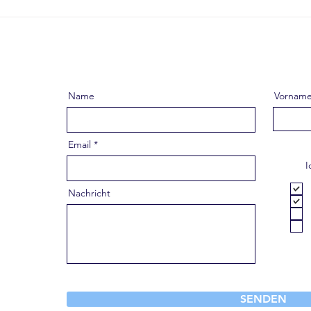
Einbau einer Clesana
Wenn
Toilette – autark,
mehr
geruchsfrei, kompromisslos
in d
🔍
Name
Vornam
Email
I
Nachricht
SENDEN