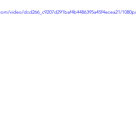
ic.com/video/dcd266_c9207d291baf4b4486395a45f4ecea21/1080p