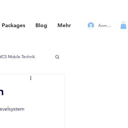
Packages
Blog
Mehr
Anmelden
WCS Mobile Technik
ystem für jeden Van
n
ORDRIDE
Petromax
evelsystem 