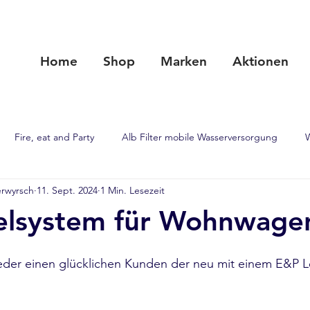
Home
Shop
Marken
Aktionen
Fire, eat and Party
Alb Filter mobile Wasserversorgung
rwyrsch
11. Sept. 2024
1 Min. Lesezeit
PUSHrack
Alb Filter Wasseraufbereitung
Flex. Schlafs
elsystem für Wohnwage
teile
Schlafen wie auf Wolke 7
Hammer Heckträger
N
eder einen glücklichen Kunden der neu mit einem E&P L